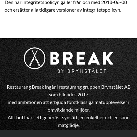
Den här integritetspolicyn gäller från och med 2018-06-08
och ersätter alla tidigare versioner av integritetspolicyn.
Restaurang Break ingår i restaurang gruppen Brynstålet AB
som bildades 2017
med ambitionen att erbjuda förstklassiga matupplevelser i
omväxlande miljöer.
Allt bottnar i ett generöst synsätt, en enkelhet och en sann
matglädje.