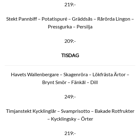
219:-
Stekt Pannbiff – Potatispuré – Gräddsås – Rårörda Lingon –
Pressgurka – Persilja
209:-
TISDAG
Havets Wallenbergare – Skagenröra – Lökfrästa Ärtor –
Brynt Smör – Fänkål – Dill
249:-
Timjanstekt Kycklinglår – Svamprisotto – Bakade Rotfrukter
– Kycklingsky – Örter
219:-