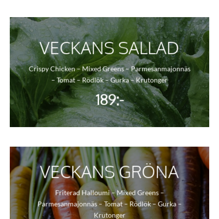
VECKANS SALLAD
Crispy Chicken – Mixed Greens – Parmesanmajonnäs
– Tomat – Rödlök – Gurka – Krutonger
189:-
VECKANS GRÖNA
Friterad Halloumi – Mixed Greens –
Parmesanmajonnäs – Tomat – Rödlök – Gurka –
Krutonger